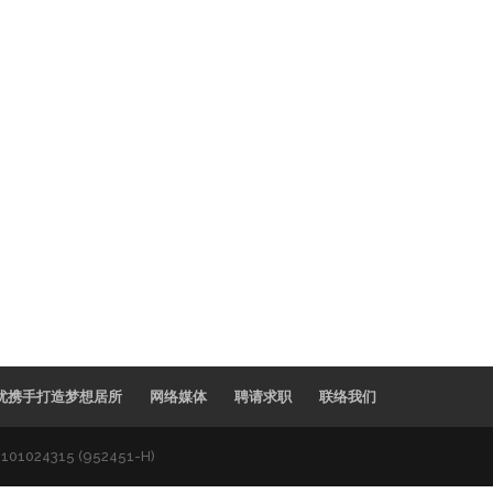
优携手打造梦想居所
网络媒体
聘请求职
联络我们
1101024315 (952451-H)